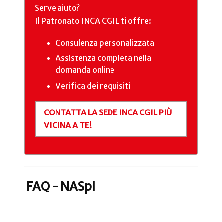
Serve aiuto?
Il Patronato INCA CGIL ti offre:
Consulenza personalizzata
Assistenza completa nella
domanda online
Verifica dei requisiti
CONTATTA LA SEDE INCA CGIL PIÙ
VICINA A TE!
FAQ - NASpI