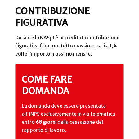
CONTRIBUZIONE
FIGURATIVA
Durante la NASpI è accreditata contribuzione
figurativa fino a un tetto massimo pari a 1,4
volte l’importo massimo mensile.
COME FARE
DOMANDA
La domanda deve essere presentata
all’INPS esclusivamente in via telematica
entro
68 giorni
dalla cessazione del
rapporto di lavoro.