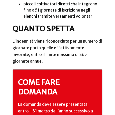
piccoli coltivatori diretti che integrano
fino a 51 giornate di iscrizione negli
elenchi tramite versamenti volontari
QUANTO SPETTA
L’indennità viene riconosciuta per un numero di
giornate pari a quelle effettivamente
lavorate, entro il limite massimo di 365
giornate annue.
COME FARE
DOMANDA
La domanda deve essere presentata
entro il
31 marzo
dell’anno successivo a