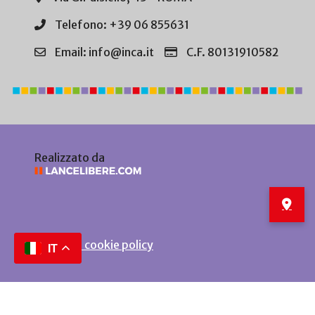
Telefono: +39 06 855631
Email: info@inca.it
C.F. 80131910582
Realizzato da
Privacy e cookie policy
IT