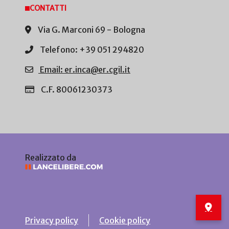
CONTATTI
Via G. Marconi 69 - Bologna
Telefono: +39 051 294820
Email: er.inca@er.cgil.it
C.F. 80061230373
Realizzato da
Privacy policy
Cookie policy