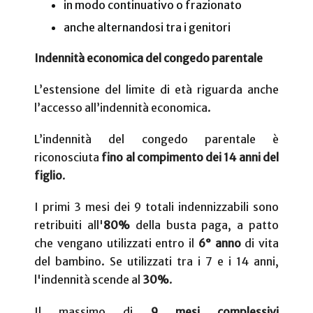
in modo continuativo o frazionato
anche alternandosi tra i genitori
Indennità economica del congedo parentale
L’estensione del limite di età riguarda anche
l’accesso all’indennità economica.
L’indennità del congedo parentale è
riconosciuta
fino al compimento dei 14 anni del
figlio
.
I
primi 3 mesi dei 9 totali indennizzabili sono
retribuiti all'
80%
della busta paga, a patto
che vengano utilizzati entro il
6° anno
di vita
del bambino. Se utilizzati tra i 7 e i 14 anni,
l'indennità scende al
30%
.
Il massimo di
9 mesi complessivi